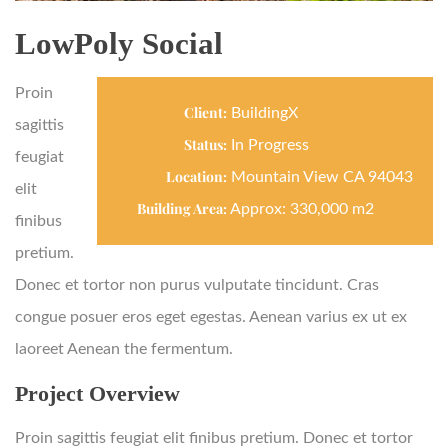
LowPoly Social
Proin
Client:
BuildingX
sagittis
Status:
In Progress
feugiat
Location:
Mountain View CA 94043
elit
Building Area:
Approx: 330,000 m2
finibus
pretium.
Donec et tortor non purus vulputate tincidunt. Cras
congue posuer eros eget egestas. Aenean varius ex ut ex
laoreet Aenean the fermentum.
Project Overview
Proin sagittis feugiat elit finibus pretium. Donec et tortor